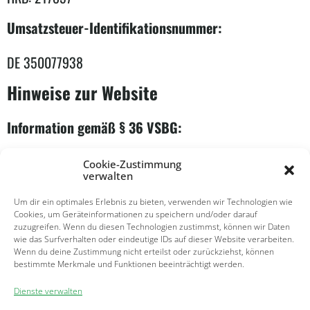
Umsatzsteuer-Identifikationsnummer:
DE 350077938
Hinweise zur Website
Information gemäß § 36 VSBG:
Gemäß § 36 VSBG (Verbraucherstreitbeilegungsgesetz –
Cookie-Zustimmung
verwalten
Gesetz über die alternative Streitbeilegung in
Um dir ein optimales Erlebnis zu bieten, verwenden wir Technologien wie
Verbrauchersachen) erklärt der Betreiber dieser Website:
Cookies, um Geräteinformationen zu speichern und/oder darauf
zuzugreifen. Wenn du diesen Technologien zustimmst, können wir Daten
Wir sind weder bereit noch verpflichtet, an
wie das Surfverhalten oder eindeutige IDs auf dieser Website verarbeiten.
Wenn du deine Zustimmung nicht erteilst oder zurückziehst, können
Streitbeilegungsverfahren vor einer
bestimmte Merkmale und Funktionen beeinträchtigt werden.
Verbraucherschlichtungsstelle teilzunehmen.
Dienste verwalten